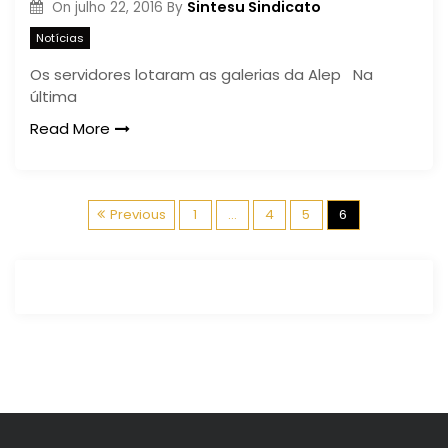
Sintesu Sindicato
On
julho 22, 2016
By
Notícias
Os servidores lotaram as galerias da Alep Na
última
Read More
N
Previous
1
…
4
5
6
a
v
e
g
a