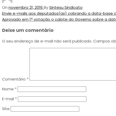
On
novembro 21, 2016
By
Sintesu Sindicato
Navegação
Previous
Envie e-mails aos deputados(as) cobrando a data-base do
Post
Next
Aprovado em 1ª votação o calote do Governo sobre a data
de
Post
Deixe um comentário
Post
O seu endereço de e-mail não será publicado.
Campos obr
Comentário
*
Nome
*
E-mail
*
Site