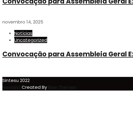
Convocação para Assembleia Geral E
novembro 14, 2025
Notícias
Uncategorized
Convocação para Assembleia Geral E
Sintesu 2022
Newslist
Created By
Rise Themes