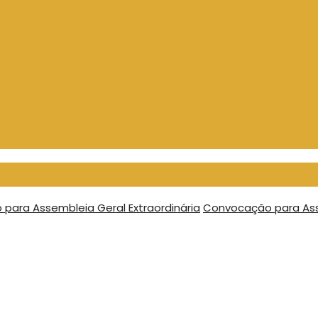
para Assembleia Geral Extraordinária
Convocação para Asse
idores para Assemble