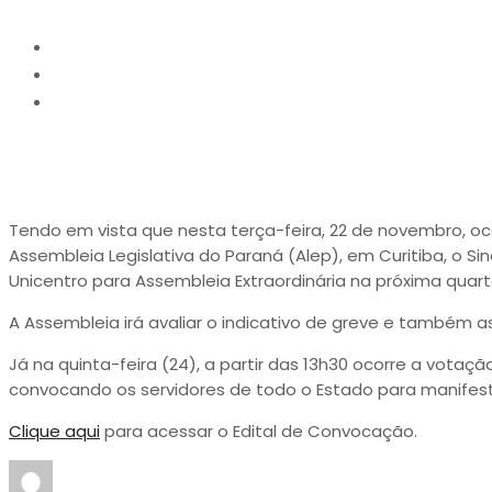
Home
Notícias
Sintesu convoca servidores para Assembleia na qua
Tendo em vista que nesta terça-feira, 22 de novembro, oco
Assembleia Legislativa do Paraná (Alep), em Curitiba, o S
Unicentro para Assembleia Extraordinária na próxima quar
A Assembleia irá avaliar o indicativo de greve e também a
Já na quinta-feira (24), a partir das 13h30 ocorre a vota
convocando os servidores de todo o Estado para manifest
Clique aqui
para acessar o Edital de Convocação.