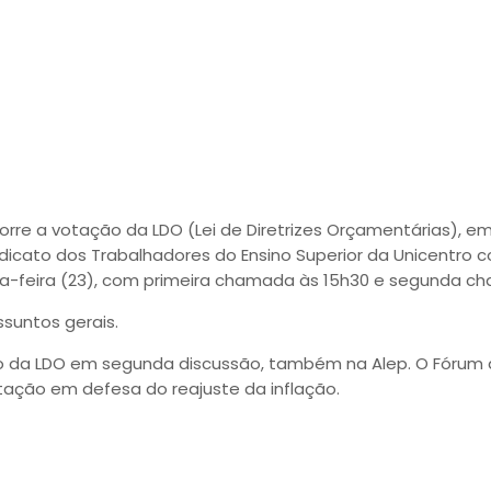
rta-feira (23/11)
rre a votação da LDO (Lei de Diretrizes Orçamentárias), em
indicato dos Trabalhadores do Ensino Superior da Unicentro 
ta-feira (23), com primeira chamada às 15h30 e segunda ch
ssuntos gerais.
ção da LDO em segunda discussão, também na Alep. O Fórum d
ação em defesa do reajuste da inflação.