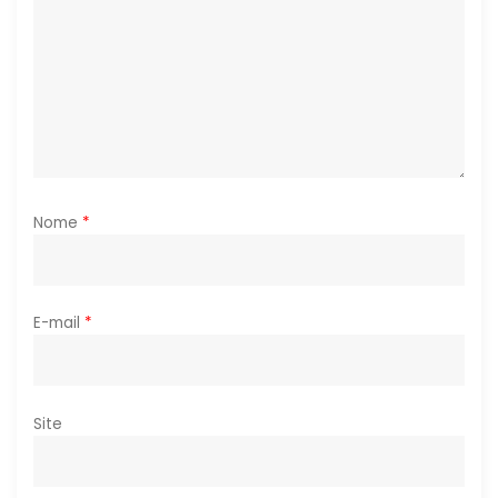
o
s
t
Nome
*
E-mail
*
Site