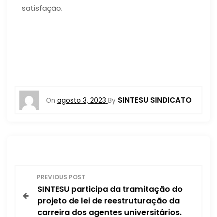
satisfação.
SINTESU SINDICATO
On
agosto 3, 2023
By
N
PREVIOUS POST
SINTESU participa da tramitação do
a
projeto de lei de reestruturação da
carreira dos agentes universitários.