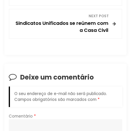
v
e
NEXT POST
Sindicatos Unificados se reúnem com
g
a Casa Civil
a
ç
ã
Deixe um comentário
o
d
O seu endereço de e-mail não será publicado.
Campos obrigatórios são marcados com
*
e
P
Comentário
*