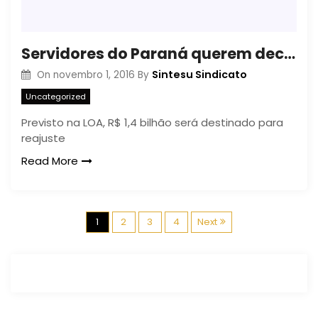
Servidores do Paraná querem decidir aplicação dos recursos do Governo
Sintesu Sindicato
On
novembro 1, 2016
By
Uncategorized
Previsto na LOA, R$ 1,4 bilhão será destinado para
reajuste
Read More
N
1
2
3
4
Next
a
v