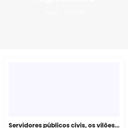
n
reforma
Home
Servidores públicos civis, os vilões da Previdência