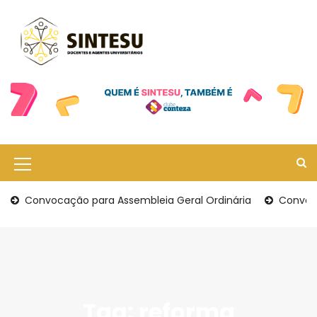
S
k
i
p
t
o
c
o
n
t
e
M
n
t
e
Convocação para Assembleia Geral Ordinária
Convoca
n
u
I
c
Tag:
reforma
o