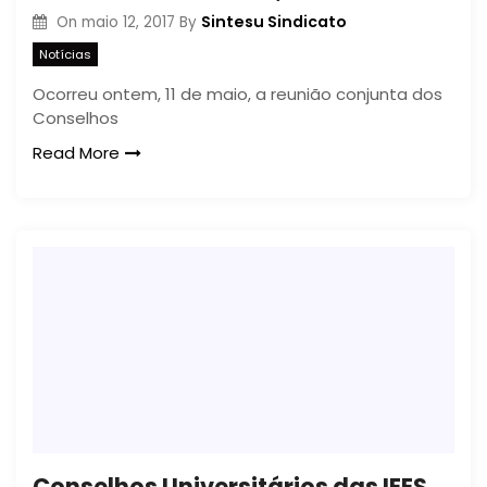
Sintesu Sindicato
On
maio 12, 2017
By
Notícias
Ocorreu ontem, 11 de maio, a reunião conjunta dos
Conselhos
Read More
Conselhos Universitários das IEES se reúnem em Londrina contra ataques do Governo do Paraná