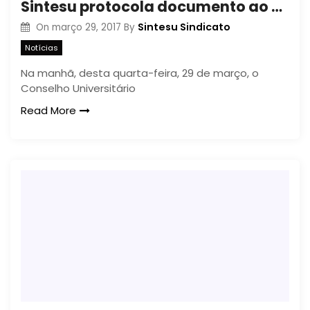
Sintesu protocola documento ao COU solicitando a não adoção do Ofício CEE/CC 310/17, da Casa Civil
Sintesu Sindicato
On
março 29, 2017
By
Notícias
Na manhã, desta quarta-feira, 29 de março, o
Conselho Universitário
Read More