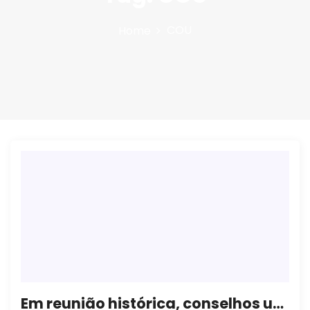
n
COU
Home
Em reunião histórica, conselhos universitários dizem não aos ataques à autonomia universitária