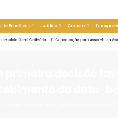
e de Benefícios
Jurídico
Carreira
Transparê
embleia Geral Ordinária
Convocação para Assembleia Geral
m primeira decisão fav
cebimento da data-b
Sintesu tem primeira decisão favorável para recebi