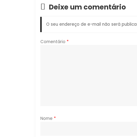
g
Deixe um comentário
a
O seu endereço de e-mail não será publica
ç
ã
Comentário
*
o
d
e
P
o
Nome
*
s