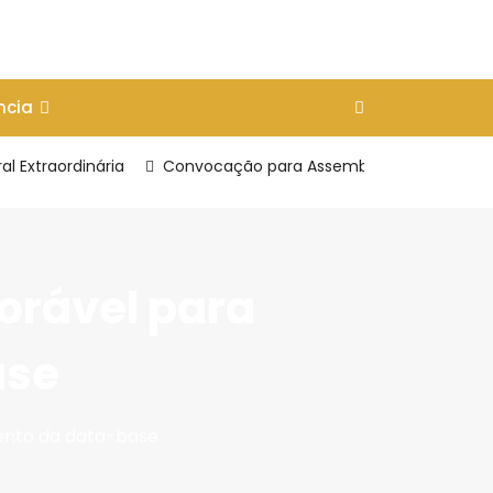
ncia
 Extraordinária
Convocação para Assembleia Geral Extraor
orável para
ase
mento da data-base