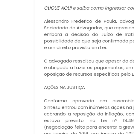
CLIQUE AQUI
e saiba como ingressar com
Alessandro Frederico de Paula, advog
Sociedade de Advogados, que representa
embora a decisão do Juízo de Irati
possibilidade de que seja confirmada p
é um direito previsto em Lei.
O advogado ressaltou que apesar da dec
é obrigado a fazer os pagamentos, em 
oposição de recursos específicos pelo 
AÇÕES NA JUSTIÇA
Conforme aprovado em assemble
Sintesu entrou com inúmeras ações na j
cobrando a reposição da inflação, co
estava previsto na Lei nº 18.493
(negociação feita para encerrar a greve
em janeiro de 2016, em janeiro de 20