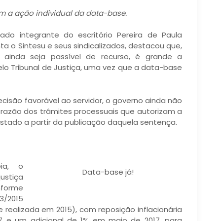
 a ação individual da data-base.
ado integrante do escritório Pereira de Paula
 o Sintesu e seus sindicalizados, destacou que,
 ainda seja passível de recurso, é grande a
elo Tribunal de Justiça, uma vez que a data-base
isão favorável ao servidor, o governo ainda não
razão dos trâmites processuais que autorizam a
Estado a partir da publicação daquela sentença.
ia, o
Data-base já!
ustiça
nforme
/2015
 realizada em 2015), com reposição inflacionária
17 e um adicional de 1% em maio de 2017, para