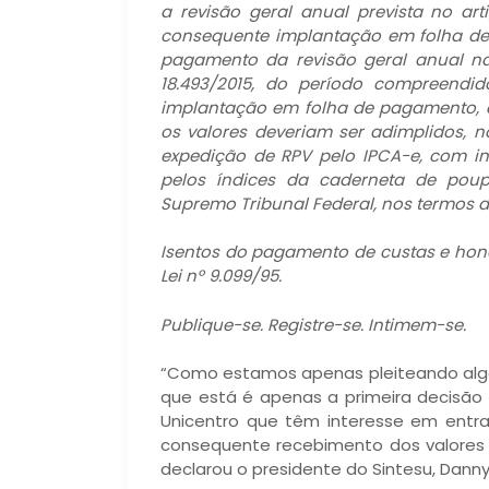
a revisão geral anual prevista no arti
consequente implantação em folha de
pagamento da revisão geral anual na 
18.493/2015, do período compreendid
implantação em folha de pagamento, 
os valores deveriam ser adimplidos, no
expedição de RPV pelo IPCA-e, com inc
pelos índices da caderneta de poup
Supremo Tribunal Federal, nos termos
Isentos do pagamento de custas e hono
Lei nº 9.099/95.
Publique-se. Registre-se. Intimem-se.
“Como estamos apenas pleiteando algo 
que está é apenas a primeira decisão
Unicentro que têm interesse em entr
consequente recebimento dos valores 
declarou o presidente do Sintesu, Dann