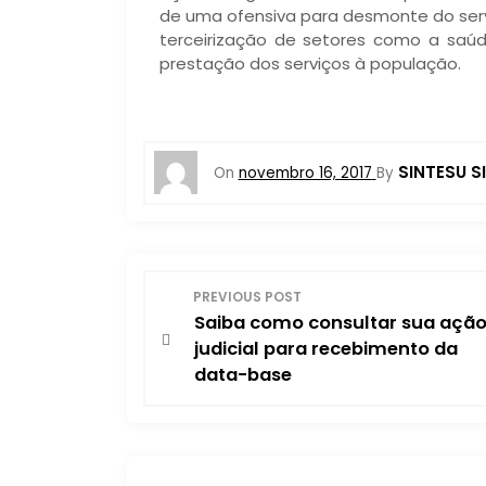
de uma ofensiva para desmonte do serv
terceirização de setores como a saú
prestação dos serviços à população.
SINTESU S
On
novembro 16, 2017
By
N
PREVIOUS POST
Saiba como consultar sua açã
a
judicial para recebimento da
data-base
v
e