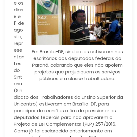
e os
dias
8 e
11 de
ago
sto,
repr
ese
Em Brasília-DF, sindicatos estiveram nos
ntan
escritórios dos deputados federais do
tes
Paraná, cobrando que eles não apoiem
do
projetos que prejudiquem os serviços
Sint
públicos e a classe trabalhadora.
esu
(Sin
dicato dos Trabalhadores do Ensino Superior da
Unicentro) estiveram em Brasília-DF, para
participar de reuniões a fim de pressionar os
deputados federais para não aprovarem o
Projeto de Lei Complementar (PLP) 257/2016.
Como já foi esclarecido anteriormente em