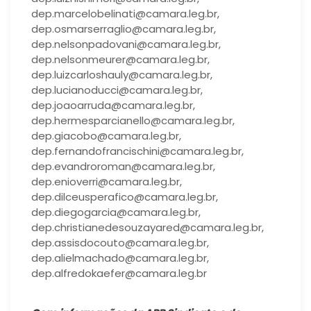
dep.marcelobelinati@camara.leg.br,
dep.osmarserraglio@camara.leg.br,
dep.nelsonpadovani@camara.leg.br,
dep.nelsonmeurer@camara.leg.br,
dep.luizcarloshauly@camara.leg.br,
dep.lucianoducci@camara.leg.br,
dep.joaoarruda@camara.leg.br,
dep.hermesparcianello@camara.leg.br,
dep.giacobo@camara.leg.br,
dep.fernandofrancischini@camara.leg.br,
dep.evandroroman@camara.leg.br,
dep.enioverri@camara.leg.br,
dep.dilceusperafico@camara.leg.br,
dep.diegogarcia@camara.leg.br,
dep.christianedesouzayared@camara.leg.br,
dep.assisdocouto@camara.leg.br,
dep.alielmachado@camara.leg.br,
dep.alfredokaefer@camara.leg.br