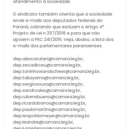
atendimento à sociedade.
O sindicato também orienta que a sociedade
envie e-mails aos deputados federais do
Paraná, cobrando que excluam o Artigo 4º
Projeto de Lei n 257/2016 e para que não
apoiem a PEC 241/2016. Veja, abaixo, a lista dos
e-mails dos parlamentares paranaenses.
dep.alexcanziani@camara.leg.br,
dep.zecadirceu@camara.leg.br,
dep.toninhowandscheer@camara.leg.br,
dep.takayama@camara.leg.br,
dep.sergiosouza@camara.leg.br,
dep.sandroalex@camara.leg.br,
dep.rubensbueno@camara.leg.br,
dep.ricardobarros@camara.leg.br,
dep.paulomartins@camara.leg.br,
dep.leopoldomeyer@camara.leg.br,
dep.leandre@camara.leg.br,
dep.luiznishimori@camara.leg.br,