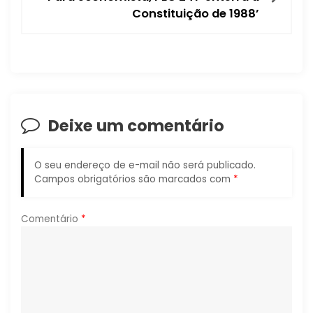
g
Constituição de 1988’
a
ç
ã
Deixe um comentário
o
d
O seu endereço de e-mail não será publicado.
Campos obrigatórios são marcados com
*
e
P
Comentário
*
o
s