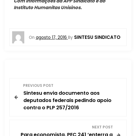
Com informações da APP Sindicato e do
Instituto Humanitas Unisinos.
SINTESU SINDICATO
On
agosto 17, 2016
By
N
PREVIOUS POST
Sintesu envia documento aos
a
deputados federais pedindo apoio
contra o PLP 257/2016
v
e
NEXT POST
Para economista, PEC 241 ‘enterra a