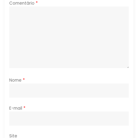
P
Comentário
*
o
s
t
Nome
*
E-mail
*
Site