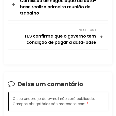
Comissão de negociação da data-
a
base realiza primeira reunião de
trabalho
v
e
NEXT POST
FES confirma que o governo tem
g
condição de pagar a data-base
a
ç
ã
Deixe um comentário
o
d
O seu endereço de e-mail não será publicado.
Campos obrigatórios são marcados com
*
e