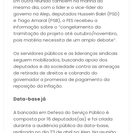
Em outra reunião também na manhã do
mesmo dia, com o líder e o vice-líder do
governo na Alep, deputados Hussein Bakri (PSD)
e Tiago Amaral (PSB), o FES recebeu a
informação sobre o “congelamento da
tramitação do projeto até outubro/novembro,
pois matéria necessita de um amplo debate”.
Os servidores públicos e as lideranças sindicais
seguem mobilizados, buscando apoio dos
deputados e da sociedade contra as ameaças
de retirada de direitos e cobrando do
governador a promessa de pagamento da
reposição da inflação.
Data-base já
A bancada em Defesa do Serviço Público é
composta por 16 deputados(as) e foi criada
durante a audiência pública da data-base,
realizada no dia 23 de abril na Alep. Na reunião