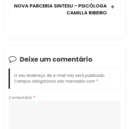
e
NOVA PARCERIA SINTESU – PSICÓLOGA
CAMILLA RIBEIRO
g
a
ç
ã
Deixe um comentário
o
O seu endereço de e-mail não será publicado.
d
Campos obrigatórios são marcados com
*
e
Comentário
*
P
o