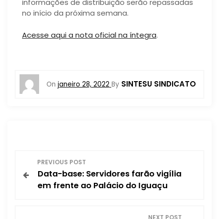
informações de distribuição serão repassadas
no início da próxima semana.
Acesse aqui a nota oficial na íntegra
.
SINTESU SINDICATO
On
janeiro 28, 2022
By
N
PREVIOUS POST
Data-base: Servidores farão vigília
a
em frente ao Palácio do Iguaçu
v
NEXT POST