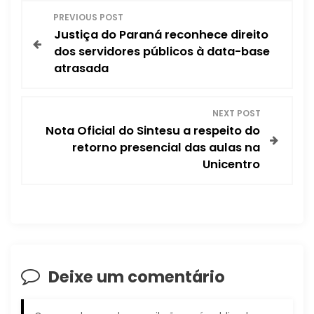
N
PREVIOUS POST
Justiça do Paraná reconhece direito
a
dos servidores públicos à data-base
atrasada
v
e
NEXT POST
Nota Oficial do Sintesu a respeito do
g
retorno presencial das aulas na
Unicentro
a
ç
ã
o
Deixe um comentário
d