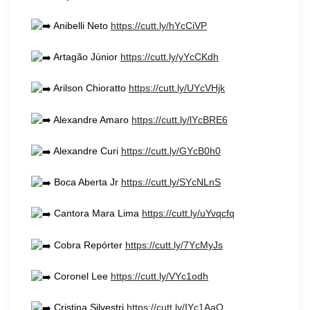
Anibelli Neto
https://cutt.ly/hYcCiVP
Artagão Júnior
https://cutt.ly/yYcCKdh
Arilson Chioratto
https://cutt.ly/UYcVHjk
Alexandre Amaro
https://cutt.ly/lYcBRE6
Alexandre Curi
https://cutt.ly/GYcB0h0
Boca Aberta Jr
https://cutt.ly/SYcNLnS
Cantora Mara Lima
https://cutt.ly/uYvqcfq
Cobra Repórter
https://cutt.ly/7YcMyJs
Coronel Lee
https://cutt.ly/VYc1odh
Cristina Silvestri
https://cutt.ly/IYc1AaO