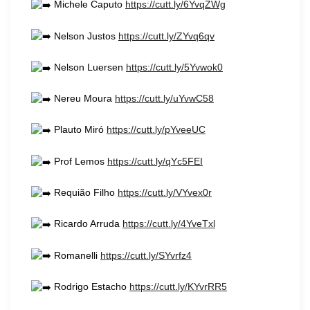
Michele Caputo
https://cutt.ly/6YvqZWg
Nelson Justos
https://cutt.ly/ZYvq6qv
Nelson Luersen
https://cutt.ly/5Yvwok0
Nereu Moura
https://cutt.ly/uYvwC58
Plauto Miró
https://cutt.ly/pYveeUC
Prof Lemos
https://cutt.ly/qYc5FEI
Requião Filho
https://cutt.ly/VYvex0r
Ricardo Arruda
https://cutt.ly/4YveTxl
Romanelli
https://cutt.ly/SYvrfz4
Rodrigo Estacho
https://cutt.ly/KYvrRR5