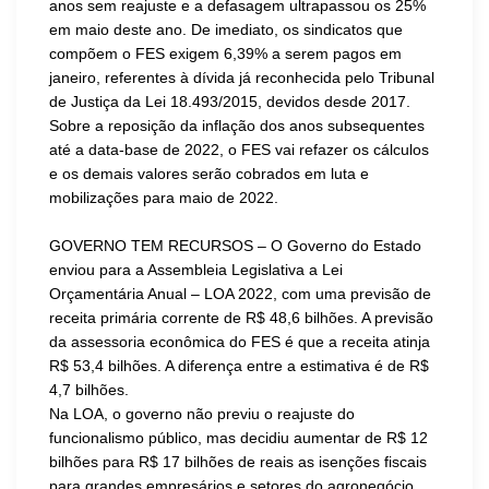
anos sem reajuste e a defasagem ultrapassou os 25%
em maio deste ano. De imediato, os sindicatos que
compõem o FES exigem 6,39% a serem pagos em
janeiro, referentes à dívida já reconhecida pelo Tribunal
de Justiça da Lei 18.493/2015, devidos desde 2017.
Sobre a reposição da inflação dos anos subsequentes
até a data-base de 2022, o FES vai refazer os cálculos
e os demais valores serão cobrados em luta e
mobilizações para maio de 2022.
GOVERNO TEM RECURSOS – O Governo do Estado
enviou para a Assembleia Legislativa a Lei
Orçamentária Anual – LOA 2022, com uma previsão de
receita primária corrente de R$ 48,6 bilhões. A previsão
da assessoria econômica do FES é que a receita atinja
R$ 53,4 bilhões. A diferença entre a estimativa é de R$
4,7 bilhões.
Na LOA, o governo não previu o reajuste do
funcionalismo público, mas decidiu aumentar de R$ 12
bilhões para R$ 17 bilhões de reais as isenções fiscais
para grandes empresários e setores do agronegócio.