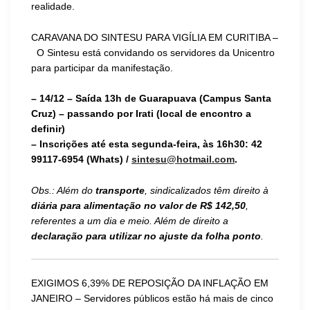
realidade.
CARAVANA DO SINTESU PARA VIGÍLIA EM CURITIBA –
O Sintesu está convidando os servidores da Unicentro
para participar da manifestação.
–
14
/1
2
– Saída
13
h de Guarapuava (Campus Santa
Cruz) – passando por Irati (local de encontro a
definir)
–
Inscrições até
esta segunda
-feira, às 1
6
h
30
: 42
99117-6954 (Whats) /
sintesu@hotmail.com
.
Obs.: Além do
transporte
, sindicalizados têm direito à
diária para alimentação no valor de R$ 142,50
,
referentes a um dia e meio. Além de direito a
declaração para utilizar no ajuste da folha ponto
.
EXIGIMOS 6,39% DE REPOSIÇÃO DA INFLAÇÃO EM
JANEIRO – Servidores públicos estão há mais de cinco