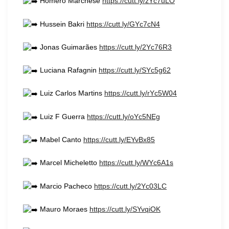
Homero Marchese
https://cutt.ly/zYc7uLO
Hussein Bakri
https://cutt.ly/GYc7cN4
Jonas Guimarães
https://cutt.ly/2Yc76R3
Luciana Rafagnin
https://cutt.ly/SYc5g62
Luiz Carlos Martins
https://cutt.ly/rYc5W04
Luiz F Guerra
https://cutt.ly/oYc5NEg
Mabel Canto
https://cutt.ly/EYvBx85
Marcel Micheletto
https://cutt.ly/WYc6A1s
Marcio Pacheco
https://cutt.ly/2Yc03LC
Mauro Moraes
https://cutt.ly/SYvqiOK