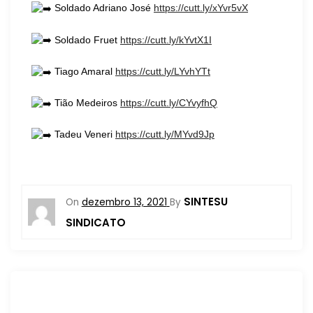
Soldado Adriano José
https://cutt.ly/xYvr5vX
Soldado Fruet
https://cutt.ly/kYvtX1I
Tiago Amaral
https://cutt.ly/LYvhYTt
Tião Medeiros
https://cutt.ly/CYvyfhQ
Tadeu Veneri
https://cutt.ly/MYvd9Jp
SINTESU
On
dezembro 13, 2021
By
SINDICATO