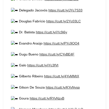
Delegado Jacovós
https://cutt.ly/JYc7S33
Douglas Fabrício
https://cutt.ly/2Yc03LC
Dr. Batista
https://cutt.ly/iYc9i6y
Evandro Araújo
https://cutt.ly/PYc9OO4
Gugu Bueno
https://cutt.ly/CYvBE4F
Galo
https://cutt.ly/iYc3fVt
Gilberto Ribeiro
https://cutt.ly/4YvMMtX
Gilson De Souza
https://cutt.ly/KYvNysp
Goura
https://cutt.ly/RYvNzxB