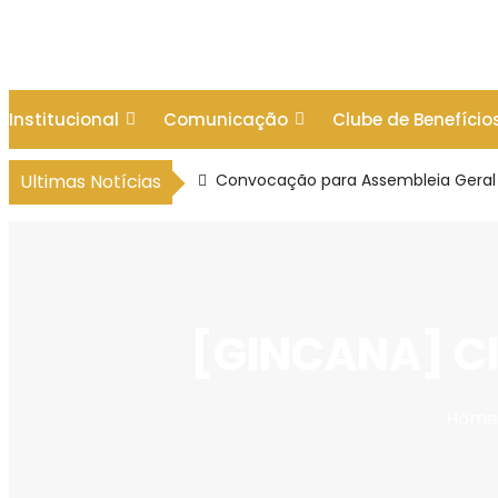
Skip
to
content
Institucional
Comunicação
Clube de Benefício
Ultimas Notícias
Convocação para Assembleia Geral 
[GINCANA] Cl
Home