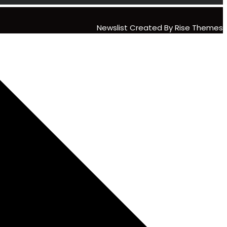
Newslist
Created By
Rise Themes