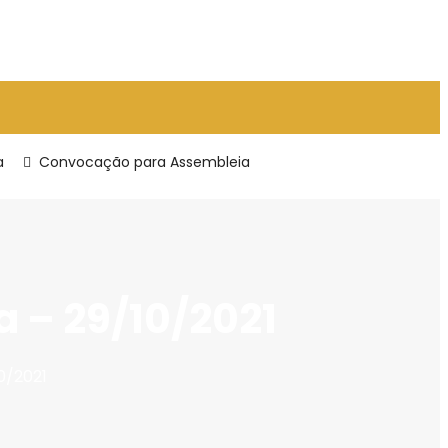
a
Convocação para Assembleia Geral Extraordinária
 – 29/10/2021
0/2021