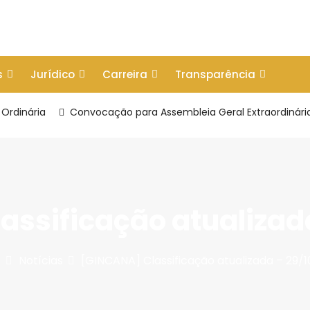
s
Jurídico
Carreira
Transparência
Ordinária
Convocação para Assembleia Geral Extraordinári
assificação atualizada
Notícias
[GINCANA] Classificação atualizada – 29/1