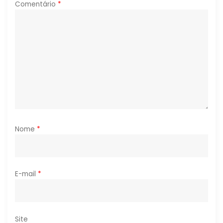
P
Comentário
*
o
s
t
Nome
*
E-mail
*
Site