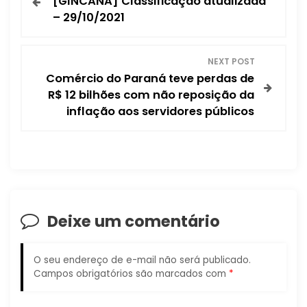
[GINCANA] Classificação atualizada
a
– 29/10/2021
v
NEXT POST
e
Comércio do Paraná teve perdas de
R$ 12 bilhões com não reposição da
g
inflação aos servidores públicos
a
ç
ã
Deixe um comentário
o
d
O seu endereço de e-mail não será publicado.
Campos obrigatórios são marcados com
*
e