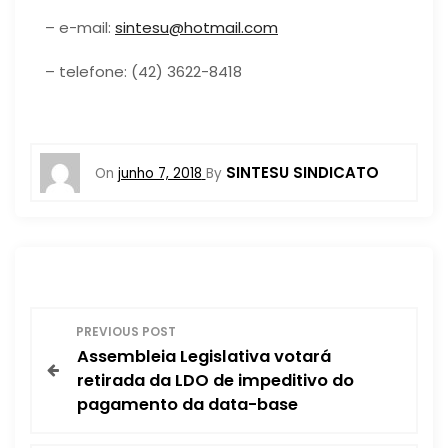
– e-mail:
sintesu@hotmail.com
– telefone: (42) 3622-8418
SINTESU SINDICATO
On
junho 7, 2018
By
N
PREVIOUS POST
Assembleia Legislativa votará
a
retirada da LDO de impeditivo do
pagamento da data-base
v