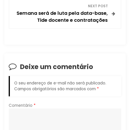
e
NEXT POST
Semana será de luta pela data-base,
g
Tide docente e contratações
a
ç
ã
Deixe um comentário
o
d
O seu endereço de e-mail não será publicado.
Campos obrigatórios são marcados com
*
e
P
Comentário
*
o