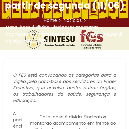
partir de segunda (11/06)
Home
Notícias
Data-base é dívida: Sindicatos montarão
acampamento em frente ao Palácio Iguaçu a partir
de segunda (11/06)
O FES está convocando as categorias para a
vigília pela data-base dos servidores do Poder
Executivo, que envolve, dentre outros órgãos,
os trabalhadores da saúde, segurança e
educação.
A
Data-base é dívida: Sindicatos
paci
montarão acampamento em frente ao
ênci