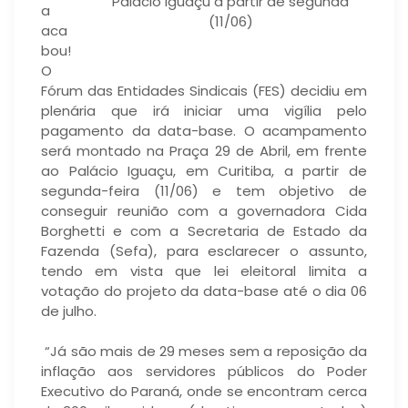
Palácio Iguaçu a partir de segunda
a
(11/06)
aca
bou!
O
Fórum das Entidades Sindicais (FES) decidiu em
plenária que irá iniciar uma vigília pelo
pagamento da data-base. O acampamento
será montado na Praça 29 de Abril, em frente
ao Palácio Iguaçu, em Curitiba, a partir de
segunda-feira (11/06) e tem objetivo de
conseguir reunião com a governadora Cida
Borghetti e com a Secretaria de Estado da
Fazenda (Sefa), para esclarecer o assunto,
tendo em vista que lei eleitoral limita a
votação do projeto da data-base até o dia 06
de julho.
“Já são mais de 29 meses sem a reposição da
inflação aos servidores públicos do Poder
Executivo do Paraná, onde se encontram cerca