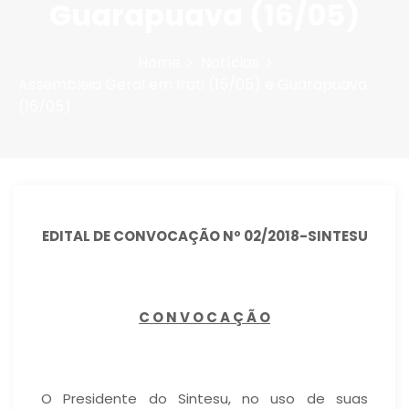
Guarapuava (16/05)
n
Home
Notícias
Assembleia Geral em Irati (15/05) e Guarapuava
(16/05)
EDITAL DE CONVOCAÇÃO Nº 02/2018-SINTESU
C O N V O C A Ç Ã O
O Presidente do Sintesu, no uso de suas