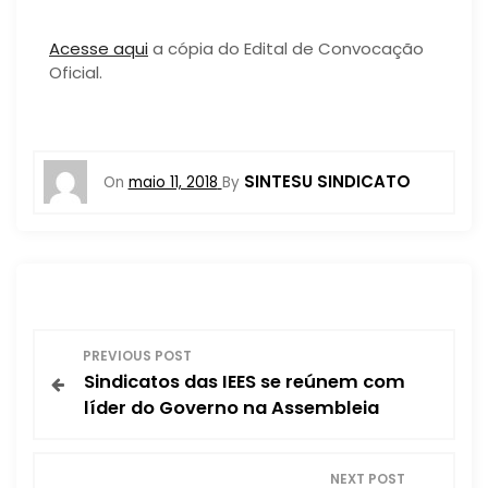
Acesse aqui
a cópia do Edital de Convocação
Oficial.
SINTESU SINDICATO
On
maio 11, 2018
By
N
PREVIOUS POST
Sindicatos das IEES se reúnem com
a
líder do Governo na Assembleia
v
NEXT POST