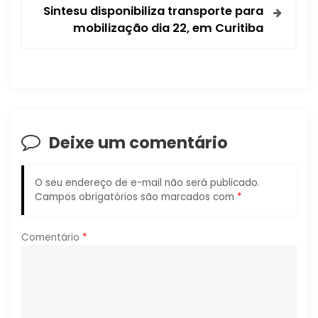
e
Sintesu disponibiliza transporte para
mobilização dia 22, em Curitiba
g
a
ç
ã
Deixe um comentário
o
O seu endereço de e-mail não será publicado.
d
Campos obrigatórios são marcados com
*
e
Comentário
*
P
o