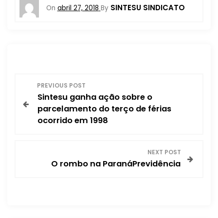
SINTESU SINDICATO
On
abril 27, 2018
By
N
PREVIOUS POST
Sintesu ganha ação sobre o
a
parcelamento do terço de férias
ocorrido em 1998
v
e
NEXT POST
O rombo na ParanáPrevidência
g
a
ç