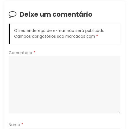
ã
Deixe um comentário
o
O seu endereço de e-mail não será publicado.
d
Campos obrigatórios são marcados com
*
e
Comentário
*
P
o
s
t
Nome
*