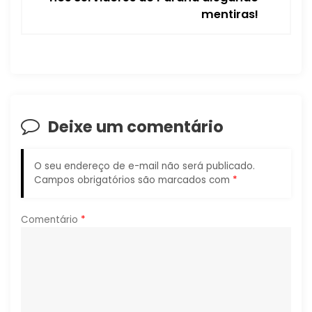
a
mentiras!
ç
ã
o
Deixe um comentário
d
e
O seu endereço de e-mail não será publicado.
Campos obrigatórios são marcados com
*
P
o
Comentário
*
s
t