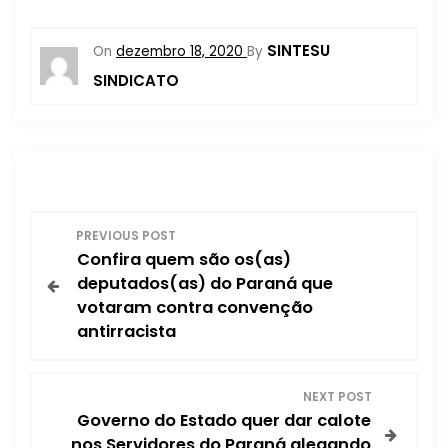
SINTESU
On
dezembro 18, 2020
By
SINDICATO
N
PREVIOUS POST
Confira quem são os(as)
a
deputados(as) do Paraná que
votaram contra convenção
v
antirracista
e
NEXT POST
g
Governo do Estado quer dar calote
nos Servidores do Paraná alegando