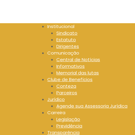
S
k
i
p
Institucional
t
Sindicato
o
Estatuto
c
Dirigentes
o
Comunicação
n
Central de Notícias
t
Informativos
e
Memorial das lutas
n
Clube de Benefícios
t
Conteza
Parceiros
Jurídico
Agende sua Assessoria Jurídica
Carreira
Legislação
Previdência
Transparência