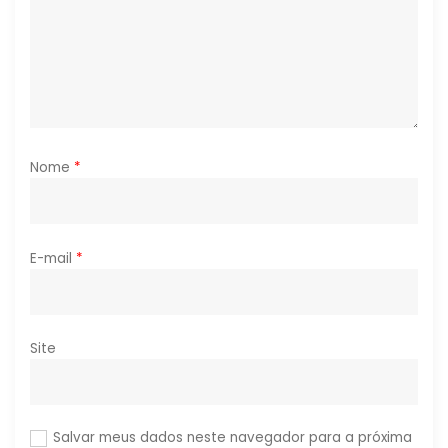
o
s
t
Nome
*
E-mail
*
Site
Salvar meus dados neste navegador para a próxima