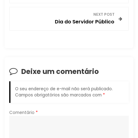
v
NEXT POST
e
Dia do Servidor Público
g
a
ç
Deixe um comentário
ã
o
O seu endereço de e-mail não será publicado.
Campos obrigatórios são marcados com
*
d
Comentário
*
e
P