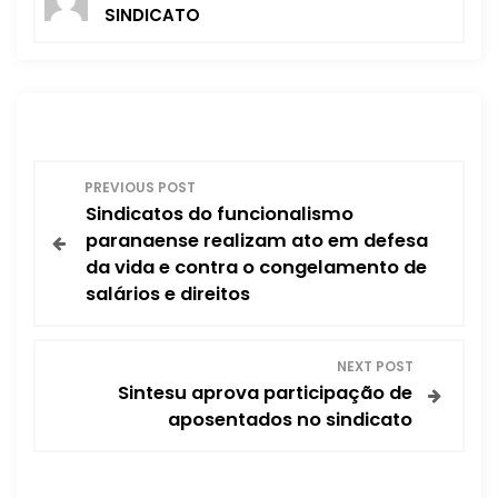
SINDICATO
N
PREVIOUS POST
Sindicatos do funcionalismo
a
paranaense realizam ato em defesa
da vida e contra o congelamento de
v
salários e direitos
e
NEXT POST
g
Sintesu aprova participação de
aposentados no sindicato
a
ç