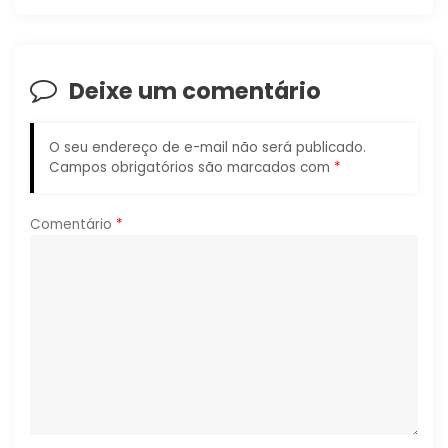
ã
o
Deixe um comentário
d
O seu endereço de e-mail não será publicado.
e
Campos obrigatórios são marcados com
*
P
Comentário
*
o
s
t