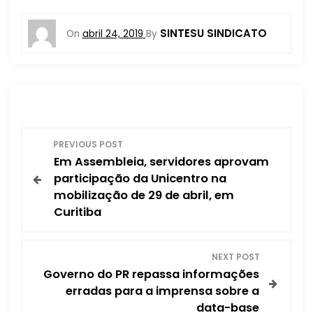
SINTESU SINDICATO
On
abril 24, 2019
By
N
PREVIOUS POST
Em Assembleia, servidores aprovam
a
participação da Unicentro na
mobilização de 29 de abril, em
v
Curitiba
e
NEXT POST
g
Governo do PR repassa informações
erradas para a imprensa sobre a
a
data-base