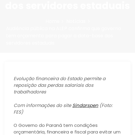
dos servidores estaduais
Home
Notícias
Audiência pública na ALEP confirma que governo
tem orçamento para pagar a data-base dos
servidores estaduais
Evolução financeira do Estado permite a
reposição das perdas salariais dos
trabalhadores
Com informações do site
Sindarspen
(Foto:
FES)
O Governo do Paraná tem condições
orçamentária, financeira e fiscal para evitar um