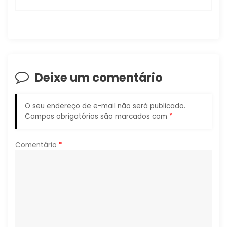
ç
ã
o
Deixe um comentário
d
e
O seu endereço de e-mail não será publicado.
Campos obrigatórios são marcados com
*
P
o
Comentário
*
s
t