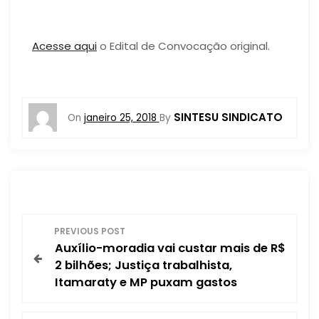
Acesse aqui
o Edital de Convocação original.
SINTESU SINDICATO
On
janeiro 25, 2018
By
N
PREVIOUS POST
Auxílio-moradia vai custar mais de R$
a
2 bilhões; Justiça trabalhista,
Itamaraty e MP puxam gastos
v