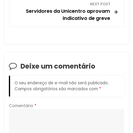
e
NEXT POST
Servidores da Unicentro aprovam
g
indicativo de greve
a
ç
ã
Deixe um comentário
o
d
O seu endereço de e-mail não será publicado.
Campos obrigatórios são marcados com
*
e
P
Comentário
*
o