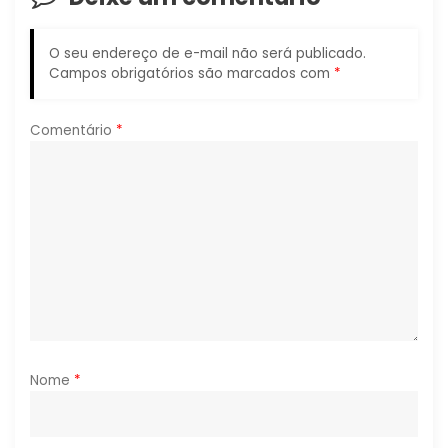
o
O seu endereço de e-mail não será publicado.
d
Campos obrigatórios são marcados com
*
e
Comentário
*
P
o
s
t
Nome
*