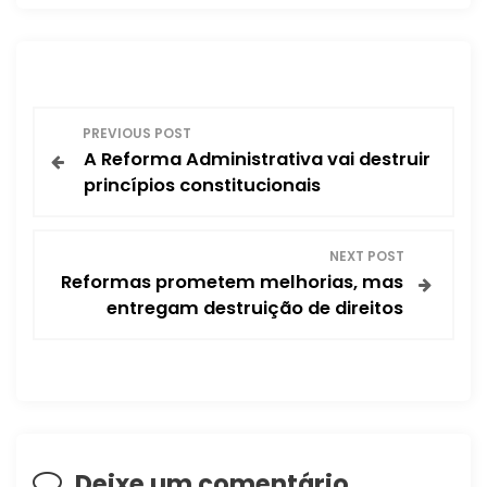
N
PREVIOUS POST
A Reforma Administrativa vai destruir
a
princípios constitucionais
v
NEXT POST
e
Reformas prometem melhorias, mas
entregam destruição de direitos
g
a
ç
ã
Deixe um comentário