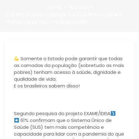
Home
Notícias
61% dos brasileiros querem o SUS no combate à
Pandemia (e não a rede privada)
Somente o Estado pode garantir que todas
as camadas da população (sobretudo as mais
pobres) tenham acesso à saúde, dignidade e
qualidade de vida.
E os brasileiros sabem disso!
Segundo pesquisa do projeto EXAME/IDEIA
61% confirmam que o Sistema Único de
Saúde (SUS) tem mais competência e
capacidade para lidar com a pandemia do que