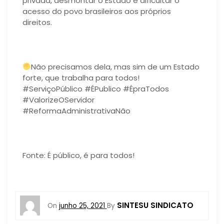
privada, desmontar o Estado e dificultar o
acesso do povo brasileiros aos próprios
direitos.
Não precisamos dela, mas sim de um Estado
forte, que trabalha para todos!
#ServiçoPúblico #ÉPublico #ÉpraTodos
#ValorizeOServidor
#ReformaAdministrativaNão
Fonte: É público, é para todos!
SINTESU SINDICATO
On
junho 25, 2021
By