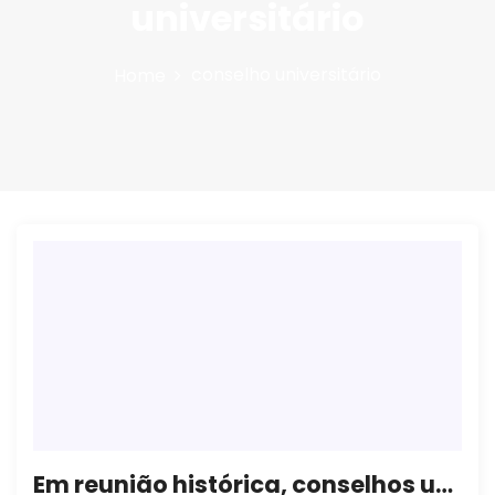
universitário
n
conselho universitário
Home
Em reunião histórica, conselhos universitários dizem não aos ataques à autonomia universitária