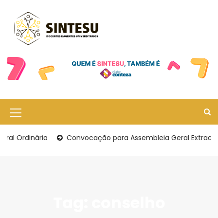
S
k
i
p
t
o
c
o
n
t
e
M
n
t
e
al Ordinária
Convocação para Assembleia Geral Extraordi
n
u
I
c
Tag:
conselho
o