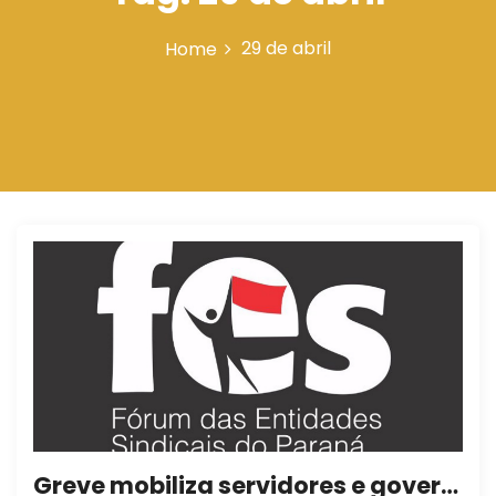
n
29 de abril
Home
Greve mobiliza servidores e governo abre negociação