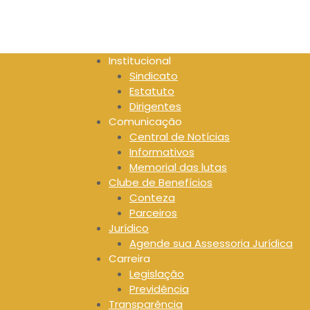
S
k
i
p
Institucional
t
Sindicato
o
Estatuto
c
Dirigentes
o
Comunicação
n
Central de Notícias
t
Informativos
e
Memorial das lutas
n
Clube de Benefícios
t
Conteza
Parceiros
Jurídico
Agende sua Assessoria Jurídica
Carreira
Legislação
Previdência
Transparência