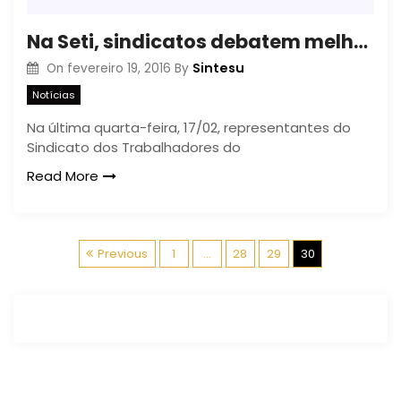
Na Seti, sindicatos debatem melhorias para docentes e técnicos
Sintesu
On
fevereiro 19, 2016
By
Notícias
Na última quarta-feira, 17/02, representantes do
Sindicato dos Trabalhadores do
Read More
N
Previous
1
…
28
29
30
a
v
e