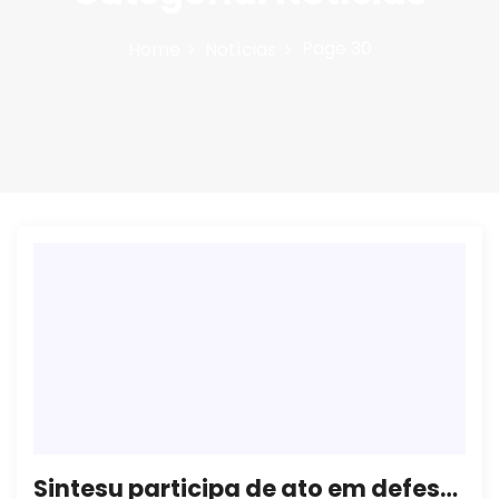
n
Page 30
Home
Notícias
Sintesu participa de ato em defesa da data-base